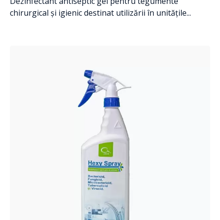
Dezinfectant antiseptic gel pentru tegumente
chirurgical și igienic destinat utilizării în unitățile...